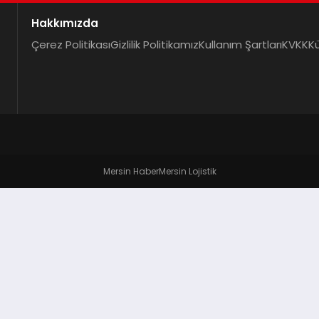
Hakkımızda
Çerez Politikası
Gizlilik Politikamız
Kullanım Şartları
KVKK
K
Mersin Haber
Mersin Lojistik