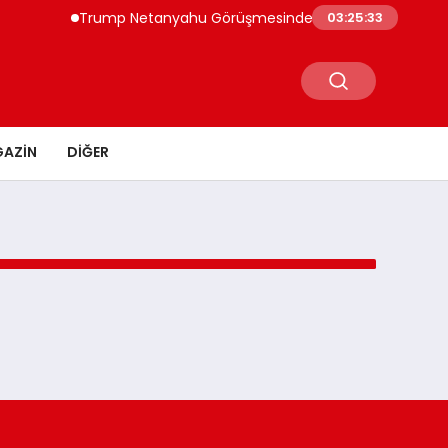
Trump Netanyahu Görüşmesinde İran Endişelerini Dile 
03:25:33
AZIN
DIĞER