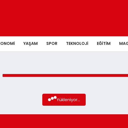
KONOMI
YAŞAM
SPOR
TEKNOLOJI
EĞITIM
MAG
Yükleniyor...