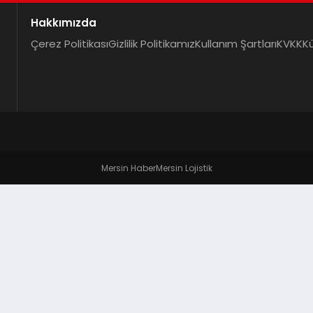
Hakkımızda
Çerez Politikası
Gizlilik Politikamız
Kullanım Şartları
KVKK
K
Mersin Haber
Mersin Lojistik