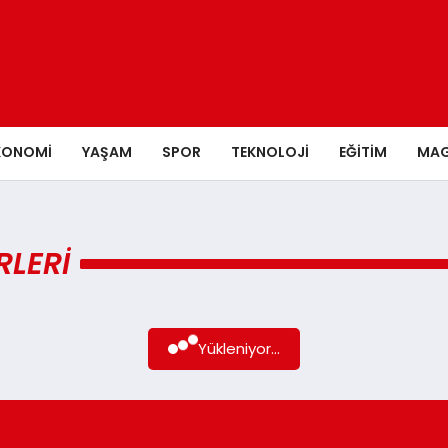
KONOMI
YAŞAM
SPOR
TEKNOLOJI
EĞITIM
MAG
RLERI
Yükleniyor...