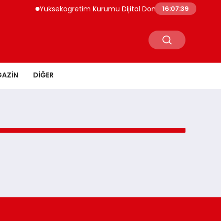
Yuksekogretim Kurumu Dijital Donusum Icin Bilisim Uzma
16:07:39
AZIN
DIĞER