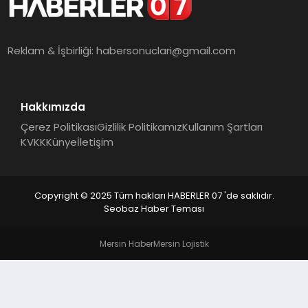
MAGAZIN
DIĞER
Reklam & İşbirliği:
habersonuclari@gmail.com
Hakkımızda
Çerez Politikası
Gizlilik Politikamız
Kullanım Şartları
KVKK
Künye
İletişim
Copyright © 2025 Tüm hakları HABERLER 07 'de saklıdır.
Seobaz Haber Teması
Mersin Haber
Mersin Lojistik