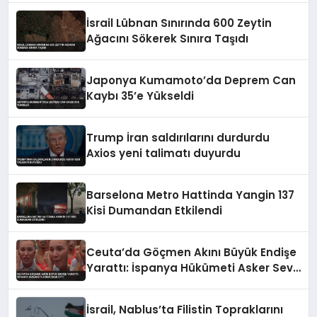
İsrail Lübnan Sınırında 600 Zeytin
Ağacını Sökerek Sınıra Taşıdı
Japonya Kumamoto’da Deprem Can
Kaybı 35’e Yükseldi
Trump İran saldırılarını durdurdu
Axios yeni talimatı duyurdu
Barselona Metro Hattinda Yangin 137
Kisi Dumandan Etkilendi
Ceuta’da Göçmen Akını Büyük Endişe
Yarattı: İspanya Hükümeti Asker Sevk
Etti
İsrail, Nablus’ta Filistin Topraklarını