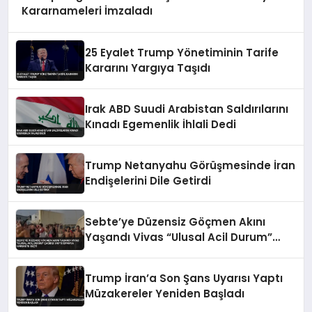
Kararnameleri İmzaladı
25 Eyalet Trump Yönetiminin Tarife
Kararını Yargıya Taşıdı
Irak ABD Suudi Arabistan Saldırılarını
Kınadı Egemenlik İhlali Dedi
Trump Netanyahu Görüşmesinde İran
Endişelerini Dile Getirdi
Sebte’ye Düzensiz Göçmen Akını
Yaşandı Vivas “Ulusal Acil Durum”
Çağrısı Yaptı İspanya Harekete Geçti
Trump İran’a Son Şans Uyarısı Yaptı
Müzakereler Yeniden Başladı