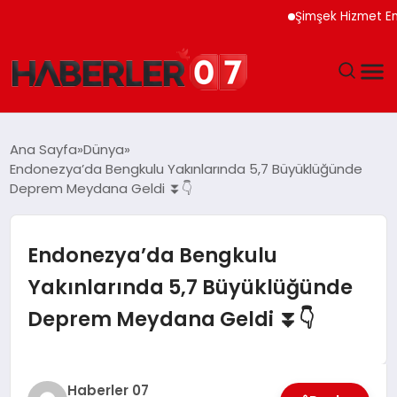
Şimşek Hizmet Enflasyo
GÜNDEM
Ana Sayfa
Dünya
Endonezya’da Bengkulu Yakınlarında 5,7 Büyüklüğünde
EKONOMI
Deprem Meydana Geldi ⏬👇
YAŞAM
Endonezya’da Bengkulu
SPOR
Yakınlarında 5,7 Büyüklüğünde
Deprem Meydana Geldi ⏬👇
TEKNOLOJI
EĞITIM
Haberler 07